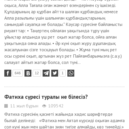
оқыса, Алла Тағала оған жәннәт өзендерінен су ішкізеді.
Құлдарының әр құрбан айтта шалған құрбандық немесе
Алла разылығы үшін шалынған құрбандықтарының
санындай сауапқа ие болады." Кәусәр сүресіне байланысты
риуаяттар: • Таңертең ойлаған уақытында тұру үшін
ұйықтар алдында үш рет оқып жатар болса, ойға алған
уақытында ояна алады. • Әр күні оқып жүру дұшпандық
жасалуынан сізге тосқауыл болады. • Жұма түні мың рет
осы сүрені оқып, артынан жүз рет Пайғамбарымызға (с.а.у.)
салауат айтып жатар болса, сол түні...
646
12
1
Фатиха сүресі туралы не білесіз?
11 жыл бұрын
109542
Фатиха сүресінің қасиеті жайында хадис шәрифтерде
былай делінеді: «Фатиха мен Аятәл күрсиді оқыған адамға
сол күні жын мен шайтан зиян тигізе алмайды, көз тимейді.»