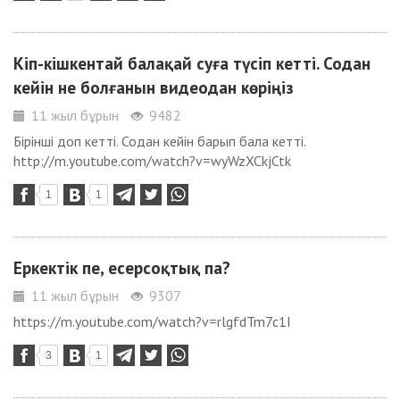
Кіп-кішкентай балақай суға түсіп кетті. Содан
кейін не болғанын видеодан көріңіз
11 жыл бұрын
9482
Бірінші доп кетті. Содан кейін барып бала кетті.
http://m.youtube.com/watch?v=wyWzXCkjCtk
1
1
Еркектік пе, есерсоқтық па?
11 жыл бұрын
9307
https://m.youtube.com/watch?v=rlgfdTm7c1I
3
1