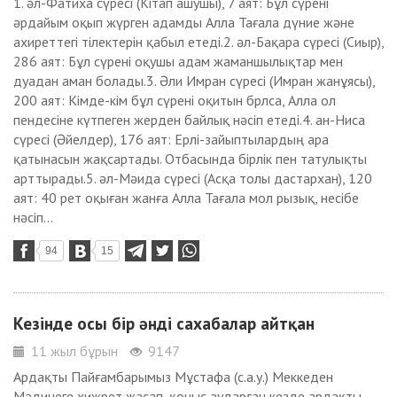
1. әл-Фатиха сүресі (Кітап ашушы), 7 аят: Бұл сүрені
әрдайым оқып жүрген адамды Алла Тағала дүние және
ахиреттегі тілектерін қабыл етеді.2. әл-Бақара сүресі (Сиыр),
286 аят: Бұл сүрені оқушы адам жаманшылықтар мен
дуадан аман болады.3. Әли Имран сүресі (Имран жанұясы),
200 аят: Кімде-кім бұл сүрені оқитын брлса, Алла ол
пендесіне күтпеген жерден байлық нәсіп етеді.4. ан-Ниса
сүресі (Әйелдер), 176 аят: Ерлі-зайыптылардың ара
қатынасын жақсартады. Отбасында бірлік пен татулықты
арттырады.5. әл-Мәида сүресі (Асқа толы дастархан), 120
аят: 40 рет оқыған жанға Алла Тағала мол рызық, несібе
нәсіп...
94
15
Кезінде осы бір әнді сахабалар айтқан
11 жыл бұрын
9147
Ардақты Пайғамбарымыз Мұстафа (с.а.у.) Меккеден
Мәдинеге хижрет жасап, қоныс аударған кезде ардақты