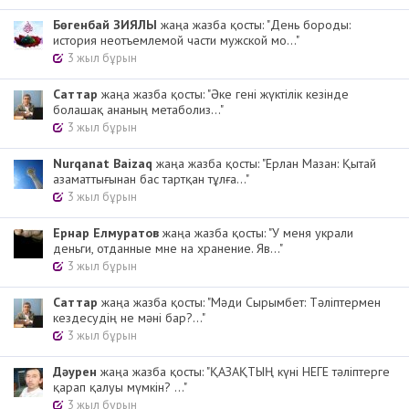
Бөгенбай ЗИЯЛЫ
жаңа жазба қосты: "День бороды:
история неотъемлемой части мужской мо..."
3 жыл бұрын
Cаттар
жаңа жазба қосты: "Әке гені жүктілік кезінде
болашақ ананың метаболиз..."
3 жыл бұрын
Nurqanat Baizaq
жаңа жазба қосты: "Ерлан Мазан: Қытай
азаматтығынан бас тартқан тұлға..."
3 жыл бұрын
Ернар Елмуратов
жаңа жазба қосты: "У меня украли
деньги, отданные мне на хранение. Яв..."
3 жыл бұрын
Cаттар
жаңа жазба қосты: "Мәди Сырымбет: Тәліптермен
кездесудің не мәні бар?..."
3 жыл бұрын
Дәурен
жаңа жазба қосты: "ҚАЗАҚТЫҢ күні НЕГЕ тәліптерге
қарап қалуы мүмкін? ..."
3 жыл бұрын