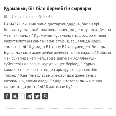
Құрманың біз біле бермейтін сырлары
11 жыл бұрын
9842
РАМАЗАН айының және дастархандардың бас мәзірі
болған құрма - жай ғана жеміс емес, ол денсаулық қоймасы.
Атап айтқанда:* Құрманың құрамындағы фосфор мидың
қажеттіліктерін қамтамасыз етеді. Шаршағанда жақсы
көмектеседі.* Құрмада В1 және В2 дәрумендері болады.
Бұлар да миды және жүйке жүйесін тынықтырады.* Қабығы
мен сүйегінде көп мөлшерде дәрумен болғаны үшін,
сүйектерін де сорып жүруге кеңес беріледі.* Құрма
қақырықтан және жөтелден арылуүа жақсы септігін
тигізеді.* Қан тамырларын жұмсартады және тамыр
қатаюының алдын алады.* Қанды тазалайды және қан
қысымын да реттейді.* Қуық және бүйрек...
1