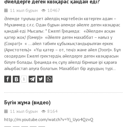
Әйелдерге деген көзқарас қандай еді?
11 жыл бұрын
10467
Әлемде тұңғыш рет әйелдің мәртебесін көтерген адам –
Мұхаммед с.ғ.с. Одан бұрын әлемде әйелге деген көзқарас
қандай еді. Мысалы: * Ежелгі Грецияда: «Әйелден асқан
қатер жоқ! (Гомер)» «Әйелге деген махаббат – нағыз у
(Сократ)» « ….әйел табиғи құбыжықтандырылған еркек
(Аристотель)» «Үш қатер – от, теңіз және әйел (Эзоп)». Бұл
сөздерден Ежелгі гректердің әйелдерге деген көзқарасын
білуге болады. Грецияда ең сұлу әйелді бірнеше ірі қараға
айырбастап алуға болатын. Махаббат бір аурудың түрі...
1
Бүгін жұма (видео)
11 жыл бұрын
8164
http://m.youtube.com/watch?v=Yj_Uyo4QzvQ