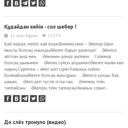
Құдайдан кейін - сол шебер !
11 жыл бұрын
12374
Қай жерде, мейлі, қай елдеӘлемнің мәні – Әйелде.Шын
мықты болсаң оныңдыӘйелге барып дәлелде! Әйелсіз
айтпан әнді мен, Әйелмен дәмді әңгімем Сүйкімді
болсаң шынымен Әйелің сүйсін алдымен!Әйелге мәлім көп
сырың,Сүрінсең – әйел деп сүрін.Халыққа сыйлы
болмайсыңӘйелге болсаң жексұрын. Әйелсіз қонды бақ
қашан, Әйел деп түстік отқа сан. Әлемнің тілін
таппайсың Әйелдің тілін таппасаң!Ананың сорып...
До слёз тронуло (видео)