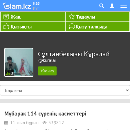
қаз
рус
Жаңа
Таңдаулы
Қызықты
Қызу талқыда
Сұлтанбекқызы Құралай
@kuralai
0
Мүбәрак 114 сүренің қасиеттері
11 жыл бұрын
339812