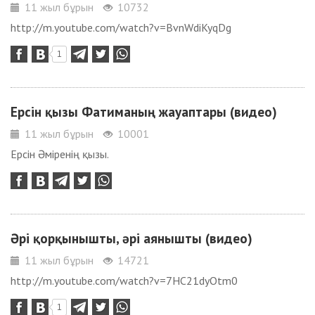
11 жыл бұрын
10732
http://m.youtube.com/watch?v=BvnWdiKyqDg
1
Ерсін қызы Фатиманың жауаптары (видео)
11 жыл бұрын
10001
Ерсін Әміренің қызы.
Әрі қорқынышты, әрі аянышты (видео)
11 жыл бұрын
14721
http://m.youtube.com/watch?v=7HC21dyOtm0
1