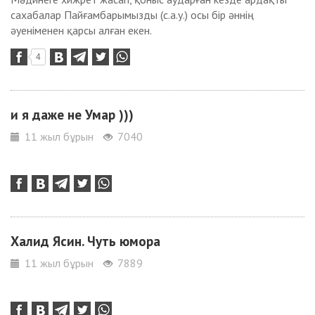
сахабалар Пайғамбарымызды (с.а.у.) осы бір әннің
әуеніменен қарсы алған екен.
4
и я даже не Умар )))
11 жыл бұрын
7040
Халид Ясин. Чуть юмора
11 жыл бұрын
7889